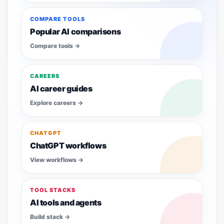
Compare tools
COMPARE TOOLS
Popular AI comparisons
Compare tools
→
Explore careers
CAREERS
AI career guides
Explore careers
→
View workflows
CHATGPT
ChatGPT workflows
View workflows
→
Build stack
TOOL STACKS
AI tools and agents
Build stack
→