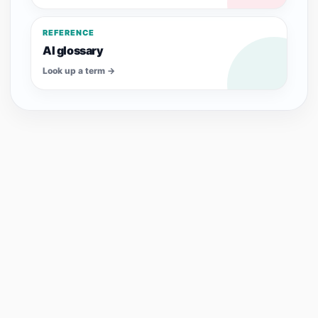
Look up a term
REFERENCE
AI glossary
Look up a term
→