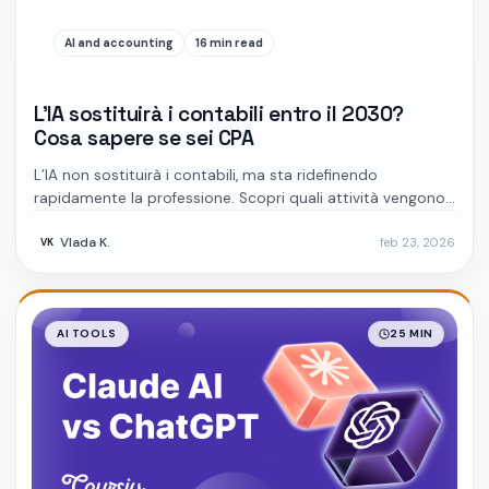
AI and accounting
16 min read
L’IA sostituirà i contabili entro il 2030?
Cosa sapere se sei CPA
L’IA non sostituirà i contabili, ma sta ridefinendo
rapidamente la professione. Scopri quali attività vengono
automatizzate, quali competenze contano oggi e come
Vlada K.
feb 23, 2026
preparare la tua carriera contabile al 2030.
VK
AI TOOLS
25 MIN