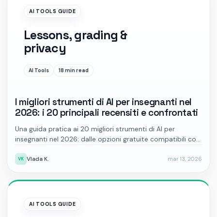
AI TOOLS GUIDE
Lessons, grading &
privacy
AI Tools
18 min read
I migliori strumenti di AI per insegnanti nel
2026: i 20 principali recensiti e confrontati
Una guida pratica ai 20 migliori strumenti di AI per
insegnanti nel 2026: dalle opzioni gratuite compatibili con
FERPA alle piattaforme di tutoraggio rivolte agli studenti,
Vlada K.
mar 13, 2026
con prezzi, pro, contro e note sulla conformità.
VK
AI TOOLS GUIDE