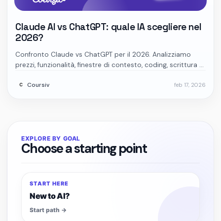
Claude AI vs ChatGPT: quale IA scegliere nel
2026?
Confronto Claude vs ChatGPT per il 2026. Analizziamo
prezzi, funzionalità, finestre di contesto, coding, scrittura e
opzioni enterprise per aiutarti a scegliere lo strumento di
Coursiv
feb 17, 2026
IA più adatto.
C
EXPLORE BY GOAL
Choose a starting point
Start path
START HERE
New to AI?
Start path
→