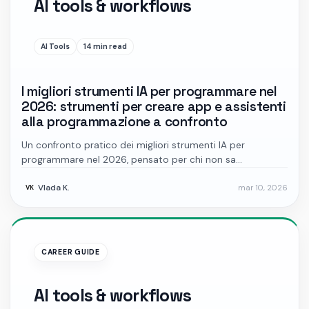
AI tools & workflows
AI Tools
14 min read
I migliori strumenti IA per programmare nel
2026: strumenti per creare app e assistenti
alla programmazione a confronto
Un confronto pratico dei migliori strumenti IA per
programmare nel 2026, pensato per chi non sa
programmare e per i principianti: Lovable, Replit, Bolt.new,
Vlada K.
mar 10, 2026
Claude Code, Codex, Cursor, Windsurf e GitHub Copilot.
VK
CAREER GUIDE
AI tools & workflows