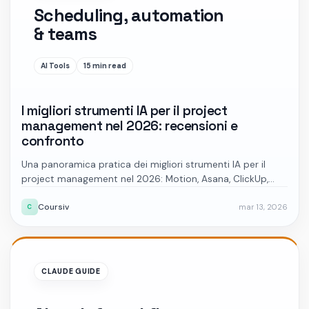
Scheduling, automation
& teams
AI Tools
15 min read
I migliori strumenti IA per il project
management nel 2026: recensioni e
confronto
Una panoramica pratica dei migliori strumenti IA per il
project management nel 2026: Motion, Asana, ClickUp,
Trello, Notion, Wrike e Monday.com, confrontati per
Coursiv
mar 13, 2026
pianificazione, automazione e adattamento al team.
C
CLAUDE GUIDE