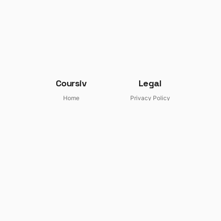
Coursiv
Legal
Home
Privacy Policy
Blog
Terms and Conditions
Support Сenter
Subscription Terms
support@coursiv.io
Disclaimer
Coursiv as an educational platform does not provide any
financial or career advice. Please consult with your financial or
career advisor first before making any career decisions. There
is no bias towards or against any stocks or companies